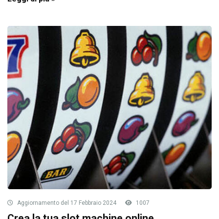
Aggiornamento del 17 Febbraio 2024
1007
Crea la tua slot machine online