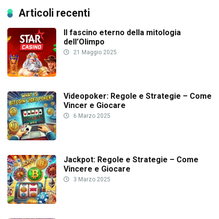
Articoli recenti
Il fascino eterno della mitologia
dell’Olimpo
21 Maggio 2025
Videopoker: Regole e Strategie – Come
Vincer e Giocare
6 Marzo 2025
Jackpot: Regole e Strategie – Come
Vincere e Giocare
3 Marzo 2025