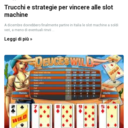
Trucchi e strategie per vincere alle slot
machine
A dicembre dovrebbero finalmente partire in Italia le slot machine a soldi
veri, a meno di eventuali rinvii ...
Leggi di più »