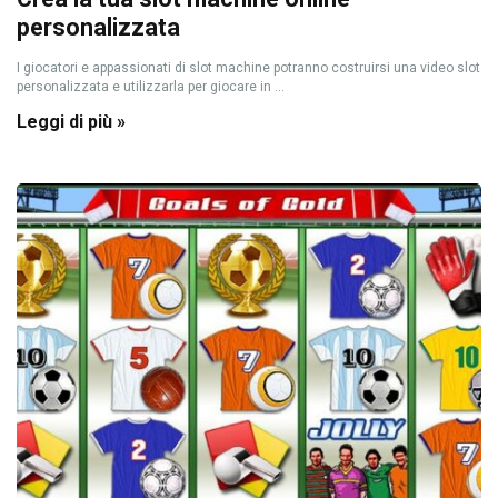
personalizzata
I giocatori e appassionati di slot machine potranno costruirsi una video slot
personalizzata e utilizzarla per giocare in ...
Leggi di più »