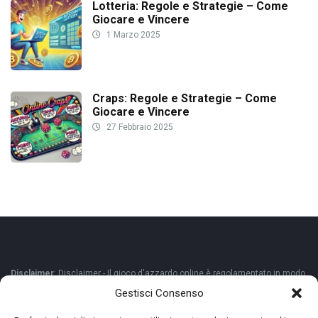
Lotteria: Regole e Strategie – Come
Giocare e Vincere
1 Marzo 2025
Craps: Regole e Strategie – Come
Giocare e Vincere
27 Febbraio 2025
Disclaimer
: Disclaimer - Il gioco d'azzardo online è regolamentato in modo
diverso a seconda del Paese. È responsabilità dell'utente verificare le
Gestisci Consenso
normative vigenti nella propria giurisdizione prima di partecipare. Non