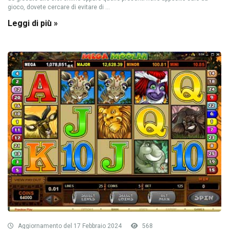
gioco, dovete cercare di evitare di ...
Leggi di più »
Aggiornamento del 17 Febbraio 2024
568