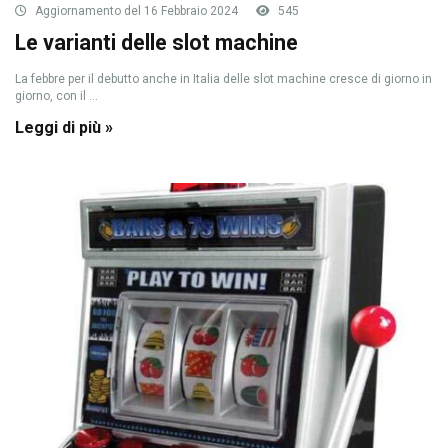
Aggiornamento del 16 Febbraio 2024
545
Le varianti delle slot machine
La febbre per il debutto anche in Italia delle slot machine cresce di giorno in
giorno, con il ...
Leggi di più »