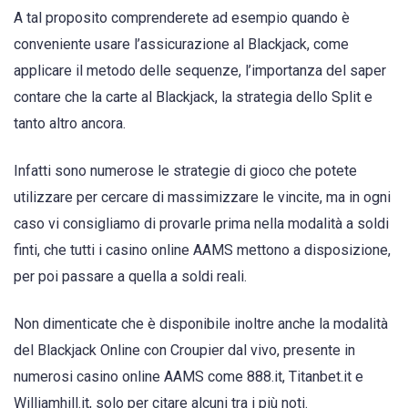
A tal proposito comprenderete ad esempio quando è
conveniente usare l’assicurazione al Blackjack, come
applicare il metodo delle sequenze, l’importanza del saper
contare che la carte al Blackjack, la strategia dello Split e
tanto altro ancora.
Infatti sono numerose le strategie di gioco che potete
utilizzare per cercare di massimizzare le vincite, ma in ogni
caso vi consigliamo di provarle prima nella modalità a soldi
finti, che tutti i casino online AAMS mettono a disposizione,
per poi passare a quella a soldi reali.
Non dimenticate che è disponibile inoltre anche la modalità
del Blackjack Online con Croupier dal vivo, presente in
numerosi casino online AAMS come 888.it, Titanbet.it e
Williamhill.it, solo per citare alcuni tra i più noti.