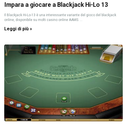
Impara a giocare a Blackjack Hi-Lo 13
Il Blackjack Hi-Lo-13 è una interessante variante del gioco del blackjack
online, disponibile su molti casino online AAMS. ...
Leggi di più »