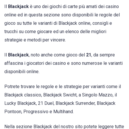
Il
Blackjack
è uno dei giochi di carte più amati dei casino
online ed in questa sezione sono disponibili le regole del
gioco su tutte le varianti di Blackjack online, consigli e
trucchi su come giocare ed un elenco delle migliori
strategie e metodi per vincere.
Il
Blackjack
, noto anche come gioco del
21
, da sempre
affascina i giocatori dei casino e sono numerose le varianti
disponibili online.
Potrete trovare le regole e le strategie per varianti come il
Blackjack classico, Blackjack Swicht, a Singolo Mazzo, il
Lucky Blackjack, 21 Duel, Blackjack Surrender, Blackjack
Pontoon, Progressivo e Multihand.
Nella sezione Blackjack del nostro sito potete leggere tutte