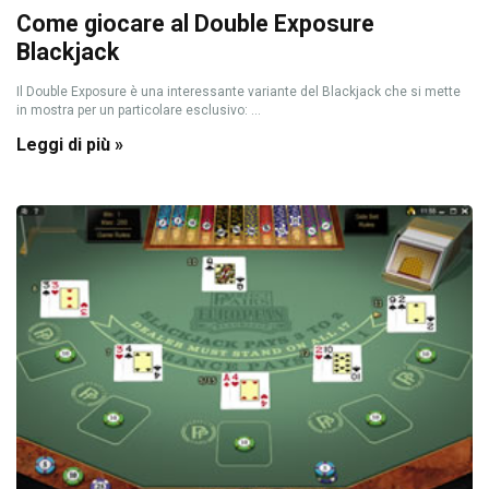
Come giocare al Double Exposure
Blackjack
Il Double Exposure è una interessante variante del Blackjack che si mette
in mostra per un particolare esclusivo: ...
Leggi di più »