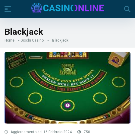
Blackjack
Home
»
Giochi Casino
»
Blackjack
Aggiornamento del 16 Febbraio 2024
750