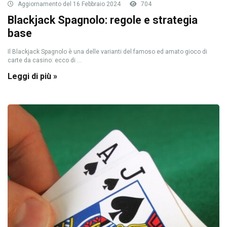
Aggiornamento del 16 Febbraio 2024
704
Blackjack Spagnolo: regole e strategia
base
Il Blackjack Spagnolo è una delle varianti del famoso ed amato gioco di
carte da casino: ecco di ...
Leggi di più »