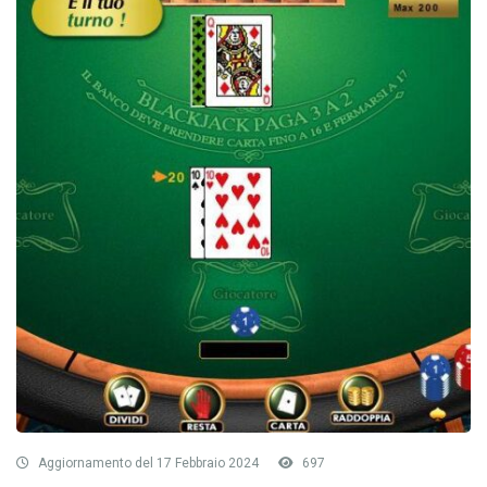
Aggiornamento del 17 Febbraio 2024
697