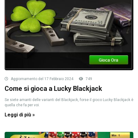
Aggiornamento del 17 Febbraio 2024
749
Come si gioca a Lucky Blackjack
Se siete amanti delle varianti del Blackjack, forse il gioco Lucky Blackjack è
quella che fa per voi.
Leggi di più »