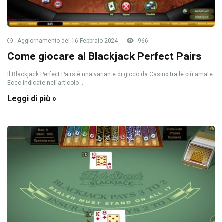
Aggiornamento del 16 Febbraio 2024
966
Come giocare al Blackjack Perfect Pairs
Il Blackjack Perfect Pairs è una variante di gioco da Casino tra le più amate.
Ecco indicate nell'articolo ...
Leggi di più »