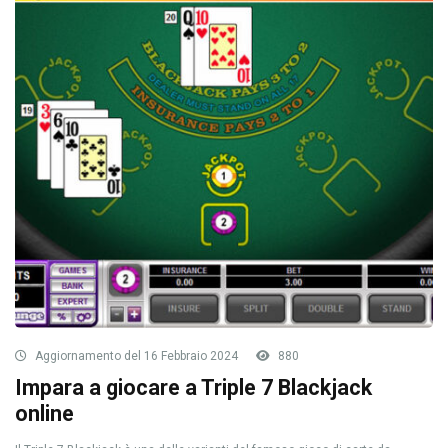
Aggiornamento del 16 Febbraio 2024
880
Impara a giocare a Triple 7 Blackjack
online