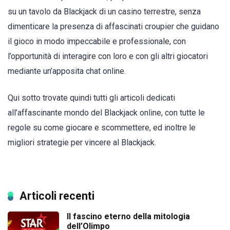
su un tavolo da Blackjack di un casino terrestre, senza
dimenticare la presenza di affascinati croupier che guidano
il gioco in modo impeccabile e professionale, con
l’opportunità di interagire con loro e con gli altri giocatori
mediante un’apposita chat online.
Qui sotto trovate quindi tutti gli articoli dedicati
all’affascinante mondo del Blackjack online, con tutte le
regole su come giocare e scommettere, ed inoltre le
migliori strategie per vincere al Blackjack.
Articoli recenti
Il fascino eterno della mitologia
dell’Olimpo