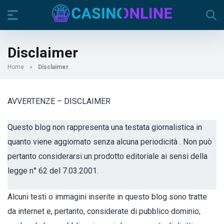
Disclaimer
Home
»
Disclaimer
AVVERTENZE – DISCLAIMER
Questo blog non rappresenta una testata giornalistica in
quanto viene aggiornato senza alcuna periodicità . Non può
pertanto considerarsi un prodotto editoriale ai sensi della
legge n° 62 del 7.03.2001.
Alcuni testi o immagini inserite in questo blog sono tratte
da internet e, pertanto, considerate di pubblico dominio;