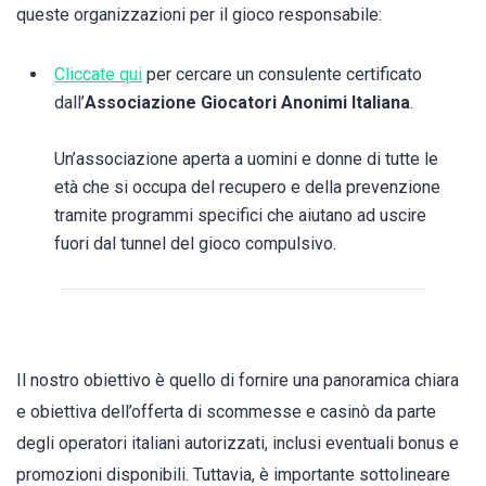
queste organizzazioni per il gioco responsabile:
Cliccate qui
per cercare un consulente certificato
dall’
Associazione Giocatori Anonimi Italiana
.
Un’associazione aperta a uomini e donne di tutte le
età che si occupa del recupero e della prevenzione
tramite programmi specifici che aiutano ad uscire
fuori dal tunnel del gioco compulsivo.
Il nostro obiettivo è quello di fornire una panoramica chiara
e obiettiva dell’offerta di scommesse e casinò da parte
degli operatori italiani autorizzati, inclusi eventuali bonus e
promozioni disponibili. Tuttavia, è importante sottolineare