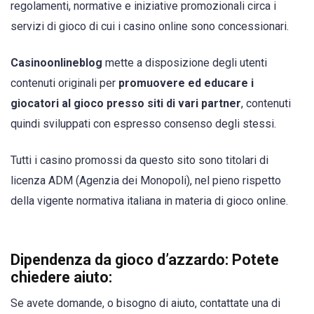
regolamenti, normative e iniziative promozionali circa i
servizi di gioco di cui i casino online sono concessionari.
Casinoonlineblog
mette a disposizione degli utenti
contenuti originali per
promuovere ed educare i
giocatori al gioco presso siti di vari partner
, contenuti
quindi sviluppati con espresso consenso degli stessi.
Tutti i casino promossi da questo sito sono titolari di
licenza ADM (Agenzia dei Monopoli), nel pieno rispetto
della vigente normativa italiana in materia di gioco online.
Dipendenza da gioco d’azzardo: Potete
chiedere aiuto:
Se avete domande, o bisogno di aiuto, contattate una di