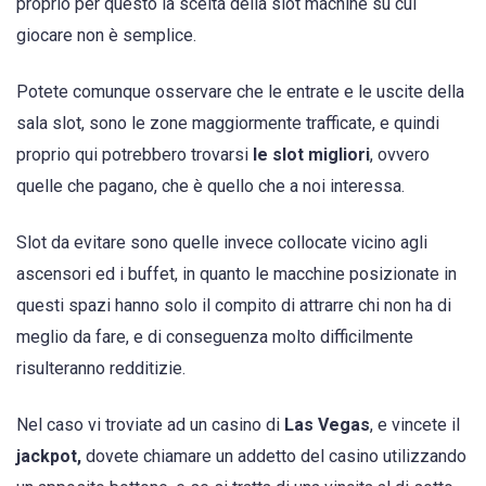
proprio per questo la scelta della slot machine su cui
giocare non è semplice.
Potete comunque osservare che le entrate e le uscite della
sala slot, sono le zone maggiormente trafficate, e quindi
proprio qui potrebbero trovarsi
le slot migliori
, ovvero
quelle che pagano, che è quello che a noi interessa.
Slot da evitare sono quelle invece collocate vicino agli
ascensori ed i buffet, in quanto le macchine posizionate in
questi spazi hanno solo il compito di attrarre chi non ha di
meglio da fare, e di conseguenza molto difficilmente
risulteranno redditizie.
Nel caso vi troviate ad un casino di
Las Vegas
, e vincete il
jackpot,
dovete chiamare un addetto del casino utilizzando