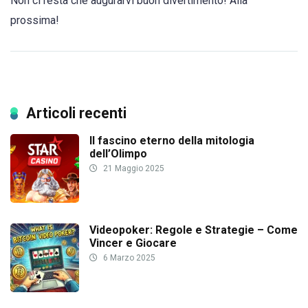
Non ci resta che augurarvi buon divertimento! Alla
prossima!
Articoli recenti
Il fascino eterno della mitologia
dell’Olimpo
21 Maggio 2025
Videopoker: Regole e Strategie – Come
Vincer e Giocare
6 Marzo 2025