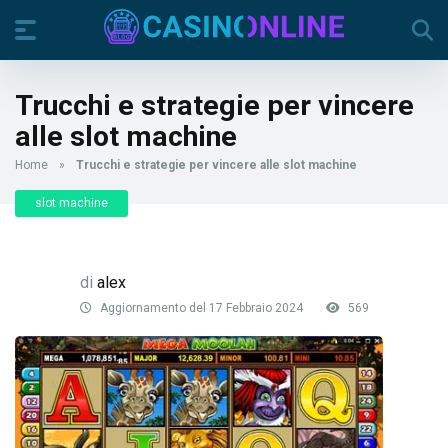
Trucchi e strategie per vincere
alle slot machine
Home
»
Trucchi e strategie per vincere alle slot machine
slot machine
di
alex
Aggiornamento del 17 Febbraio 2024
569