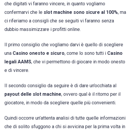
che digitati vi faranno vincere, in quanto vogliamo
confermarvi che le
slot machine sono sicure al 100%
, ma
ci riferiamo a consigli che se seguiti vi faranno senza
dubbio massimizzare i profitti online.
Il primo consiglio che vogliamo darvi è quello di scegliere
una
Casino onesto e sicuro
, come lo sono tutti i
Casino
legali AAMS
, che vi permettono di giocare in modo onesto
e di vincere.
Il secondo consiglio da seguire è di dare un’occhiata al
payout delle slot machine
, ovvero qual è il ritorno per il
giocatore, in modo da scegliere quelle più convenienti.
Quindi occorre un’attenta analisi di tutte quelle informazioni
che di solito sfuggono a chi si avvicina per la prima volta in