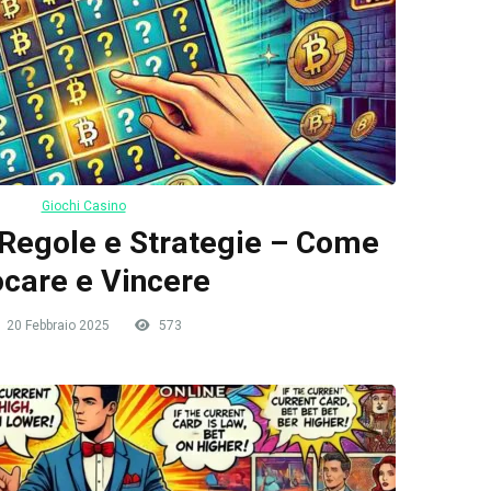
Giochi Casino
Regole e Strategie – Come
ocare e Vincere
20 Febbraio 2025
573