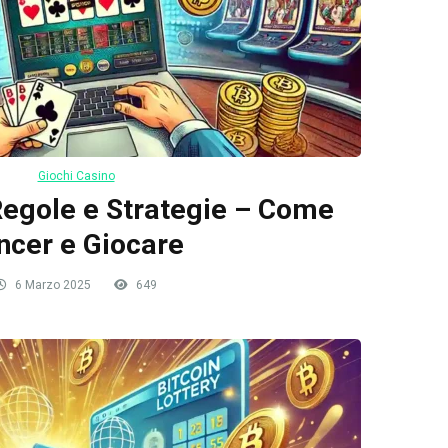
Giochi Casino
egole e Strategie – Come
ncer e Giocare
6 Marzo 2025
649