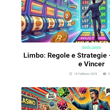
Giochi Casino
Limbo: Regole e Strategie
e Vincer
18 Febbraio 2025
5