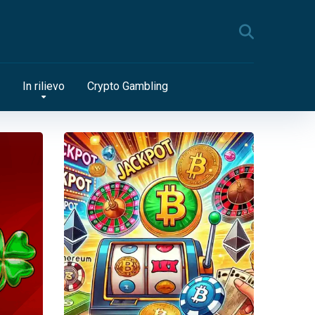
In rilievo
Crypto Gambling