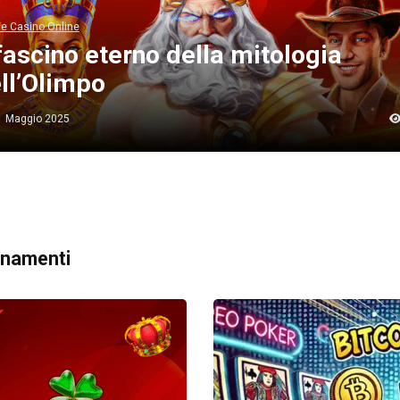
ie Casino Online
 fascino eterno della mitologia
ll’Olimpo
1 Maggio 2025
ornamenti