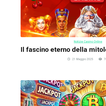
Notizie Casino Online
Il fascino eterno della mito
21 Maggio 2025
7