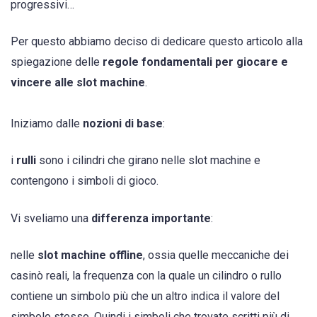
progressivi…
Per questo abbiamo deciso di dedicare questo articolo alla
spiegazione delle
regole fondamentali per giocare e
vincere alle slot machine
.
Iniziamo dalle
nozioni di base
:
i
rulli
sono i cilindri che girano nelle slot machine e
contengono i simboli di gioco.
Vi sveliamo una
differenza importante
:
nelle
slot machine offline
, ossia quelle meccaniche dei
casinò reali, la frequenza con la quale un cilindro o rullo
contiene un simbolo più che un altro indica il valore del
simbolo stesso. Quindi i simboli che trovate scritti più di