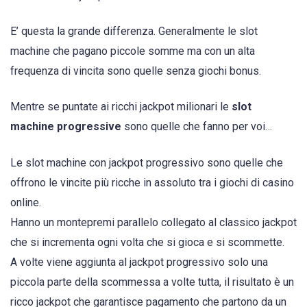
E’ questa la grande differenza. Generalmente le slot
machine che pagano piccole somme ma con un alta
frequenza di vincita sono quelle senza giochi bonus.
Mentre se puntate ai ricchi jackpot milionari le
slot
machine progressive
sono quelle che fanno per voi…
Le slot machine con jackpot progressivo sono quelle che
offrono le vincite più ricche in assoluto tra i giochi di casino
online.
Hanno un montepremi parallelo collegato al classico jackpot
che si incrementa ogni volta che si gioca e si scommette.
A volte viene aggiunta al jackpot progressivo solo una
piccola parte della scommessa a volte tutta, il risultato è un
ricco jackpot che garantisce pagamento che partono da un