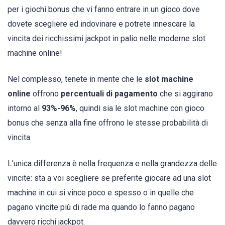
per i giochi bonus che vi fanno entrare in un gioco dove
dovete scegliere ed indovinare e potrete innescare la
vincita dei ricchissimi jackpot in palio nelle moderne slot
machine online!
Nel complesso, tenete in mente che le
slot machine
online
offrono
percentuali di pagamento
che si aggirano
intorno al
93%-96%
, quindi sia le slot machine con gioco
bonus che senza alla fine offrono le stesse probabilità di
vincita.
L’unica differenza è nella frequenza e nella grandezza delle
vincite: sta a voi scegliere se preferite giocare ad una slot
machine in cui si vince poco e spesso o in quelle che
pagano vincite più di rade ma quando lo fanno pagano
davvero ricchi jackpot.