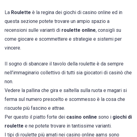
La
Roulette
è la regina dei giochi di casino online ed in
questa sezione potete trovare un ampio spazio a
recensioni sulle varianti di
roulette online
, consigli su
come giocare e scommettere e strategie e sistemi per
vincere.
Il sogno di sbancare il tavolo della roulette è da sempre
nell’immaginario collettivo di tutti sia giocatori di casinò che
non.
Vedere la pallina che gira e saltella sulla ruota e magari si
ferma sul numero prescelto e scommesso è la cosa che
riscuote più fascino e attrae.
Per questo il piatto forte dei
casino online
sono i
giochi di
roulette
e ne potete trovare in tantissime varianti.
I tipi di roulette più amati nei casino online aams sono