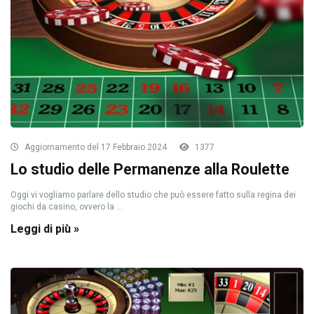
Aggiornamento del 17 Febbraio 2024
1377
Lo studio delle Permanenze alla Roulette
Oggi vi vogliamo parlare dello studio che può essere fatto sulla regina dei
giochi da casino, ovvero la ...
Leggi di più »