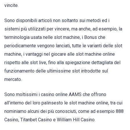
vincite.
Sono disponibili articoli non soltanto sui metodi ed i
sistemi più utilizzati per vincere, ma anche, ad esempio, la
terminologia usata nelle slot machine, i Bonus che
periodicamente vengono lanciati, tutte le varianti delle slot
machine, i vantaggi nel giocare alle slot machine online
rispetto alle slot live, fino alla spiegazione dettagliata del
funzionamento delle ultimissime slot introdotte sul
mercato.
Sono moltissimi i casino online AAMS che offrono
all’interno del loro palinsesto le slot machine online, tra cui
nominiamo alcuni dei più conosciuti, come ad esempio 888
Casino, Titanbet Casino e William Hill Casino.