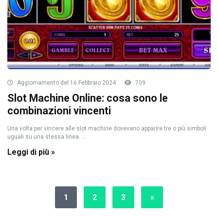
Aggiornamento del 16 Febbraio 2024
709
Slot Machine Online: cosa sono le
combinazioni vincenti
Una volta per vincere alle slot machine dovevano apparire tre o più simboli
uguali su una stessa linea. ...
Leggi di più »
1
2
3
»