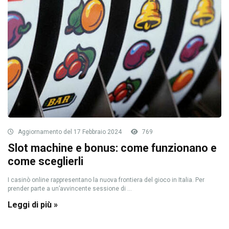
Aggiornamento del 17 Febbraio 2024
769
Slot machine e bonus: come funzionano e
come sceglierli
I casinò online rappresentano la nuova frontiera del gioco in Italia. Per
prender parte a un’avvincente sessione di ...
Leggi di più »