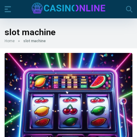
slot machine
Home
»
slot machine