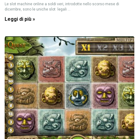
Le slot machine online a soldi veri, introdotte nello scorso mese di
dicembre, sono le uniche slot legali ...
Leggi di più »