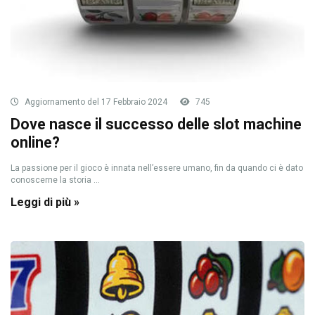
Aggiornamento del 17 Febbraio 2024
745
Dove nasce il successo delle slot machine
online?
La passione per il gioco è innata nell’essere umano, fin da quando ci è dato
conoscerne la storia ...
Leggi di più »