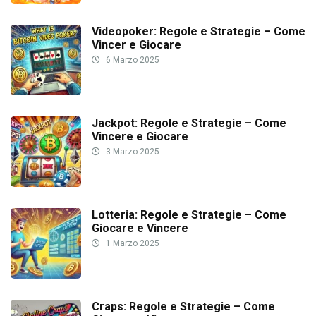
Videopoker: Regole e Strategie – Come
Vincer e Giocare
6 Marzo 2025
Jackpot: Regole e Strategie – Come
Vincere e Giocare
3 Marzo 2025
Lotteria: Regole e Strategie – Come
Giocare e Vincere
1 Marzo 2025
Craps: Regole e Strategie – Come