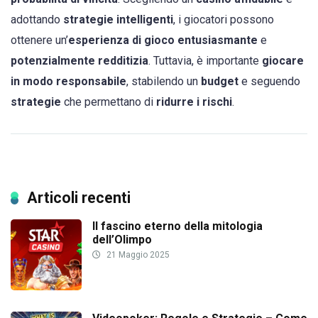
adottando
strategie intelligenti
, i giocatori possono
ottenere un’
esperienza di gioco entusiasmante
e
potenzialmente redditizia
. Tuttavia, è importante
giocare
in modo responsabile
, stabilendo un
budget
e seguendo
strategie
che permettano di
ridurre i rischi
.
Articoli recenti
Il fascino eterno della mitologia
dell’Olimpo
21 Maggio 2025