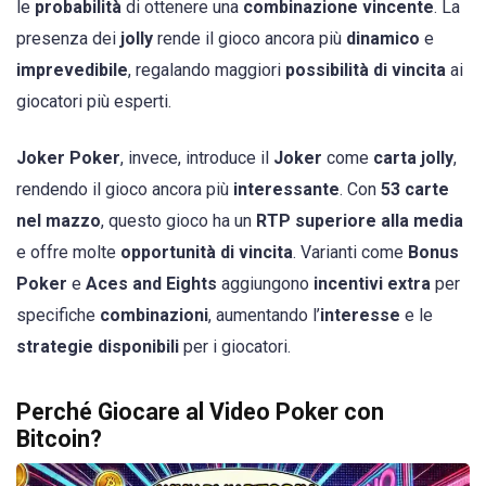
le
probabilità
di ottenere una
combinazione vincente
. La
presenza dei
jolly
rende il gioco ancora più
dinamico
e
imprevedibile
, regalando maggiori
possibilità di vincita
ai
giocatori più esperti.
Joker Poker
, invece, introduce il
Joker
come
carta jolly
,
rendendo il gioco ancora più
interessante
. Con
53 carte
nel mazzo
, questo gioco ha un
RTP superiore alla media
e offre molte
opportunità di vincita
. Varianti come
Bonus
Poker
e
Aces and Eights
aggiungono
incentivi extra
per
specifiche
combinazioni
, aumentando l’
interesse
e le
strategie disponibili
per i giocatori.
Perché Giocare al Video Poker con
Bitcoin?