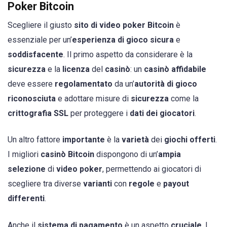
Poker Bitcoin
Scegliere il giusto
sito di video poker Bitcoin
è
essenziale per un’
esperienza di gioco sicura
e
soddisfacente
. Il primo aspetto da considerare è la
sicurezza
e la
licenza
del
casinò
: un
casinò affidabile
deve essere
regolamentato
da un’
autorità di gioco
riconosciuta
e adottare misure di
sicurezza
come la
crittografia SSL
per proteggere i
dati dei giocatori
.
Un altro fattore
importante
è la
varietà
dei
giochi offerti
.
I migliori
casinò Bitcoin
dispongono di un’
ampia
selezione
di
video poker
, permettendo ai giocatori di
scegliere tra diverse
varianti
con
regole
e
payout
differenti
.
Anche il
sistema di pagamento
è un aspetto
cruciale
. I