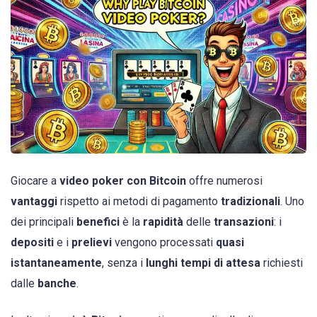
Giocare a
video poker con Bitcoin
offre numerosi
vantaggi
rispetto ai metodi di pagamento
tradizionali
. Uno
dei principali
benefici
è la
rapidità
delle
transazioni
: i
depositi
e i
prelievi
vengono processati
quasi
istantaneamente
, senza i
lunghi tempi di attesa
richiesti
dalle
banche
.