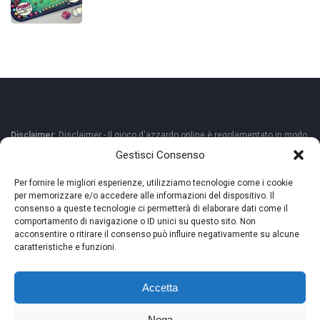
Disclaimer
: Disclaimer - Il gioco d'azzardo online è regolamentato in modo
diverso a seconda del Paese. È responsabilità dell'utente verificare le
Gestisci Consenso
normative vigenti nella propria giurisdizione prima di partecipare. Non
Per fornire le migliori esperienze, utilizziamo tecnologie come i cookie
garantiamo la legalità o l'accessibilità dei servizi recensiti in tutte le
per memorizzare e/o accedere alle informazioni del dispositivo. Il
regioni. Gioca in modo responsabile e solo se consentito dalla legge
consenso a queste tecnologie ci permetterà di elaborare dati come il
locale.
comportamento di navigazione o ID unici su questo sito. Non
acconsentire o ritirare il consenso può influire negativamente su alcune
caratteristiche e funzioni.
Accetta
Nega
Internet Marketing Services LLC - Principal Office 7300 Yellowstone Road,