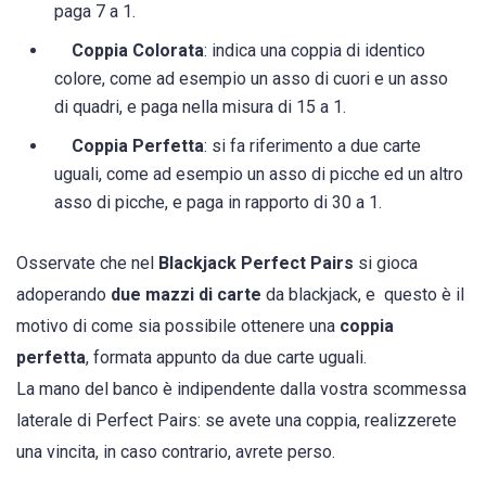
paga 7 a 1.
Coppia Colorata
: indica una coppia di identico
colore, come ad esempio un asso di cuori e un asso
di quadri, e paga nella misura di 15 a 1.
Coppia Perfetta
: si fa riferimento a due carte
uguali, come ad esempio un asso di picche ed un altro
asso di picche, e paga in rapporto di 30 a 1.
Osservate che nel
Blackjack Perfect Pairs
si gioca
adoperando
due mazzi di carte
da blackjack, e questo è il
motivo di come sia possibile ottenere una
coppia
perfetta
, formata appunto da due carte uguali.
La mano del banco è indipendente dalla vostra scommessa
laterale di Perfect Pairs: se avete una coppia, realizzerete
una vincita, in caso contrario, avrete perso.