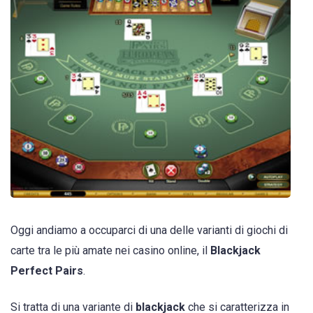
Oggi andiamo a occuparci di una delle varianti di giochi di
carte tra le più amate nei casino online, il
Blackjack
Perfect Pairs
.
Si tratta di una variante di
blackjack
che si caratterizza in