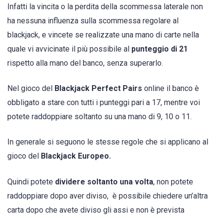
Infatti la vincita o la perdita della scommessa laterale non
ha nessuna influenza sulla scommessa regolare al
blackjack, e vincete se realizzate una mano di carte nella
quale vi avvicinate il più possibile al
punteggio di 21
rispetto alla mano del banco, senza superarlo.
Nel gioco del
Blackjack Perfect Pairs
online il banco è
obbligato a stare con tutti i punteggi pari a 17, mentre voi
potete raddoppiare soltanto su una mano di 9, 10 o 11.
In generale si seguono le stesse regole che si applicano al
gioco del
Blackjack Europeo.
Quindi potete
dividere soltanto una volta
, non potete
raddoppiare dopo aver diviso, è possibile chiedere un’altra
carta dopo che avete diviso gli assi e non è prevista