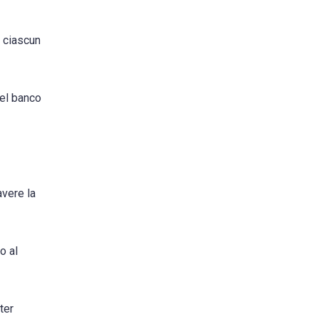
r ciascun
del banco
avere la
o al
ter