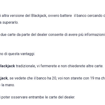
 altra versione del Blackjack, ovvero battere il banco cercando d
a superarlo.
due carte da parte del dealer consente di avere più informazioni
 di questa vantaggi.
Blackjack
tradizionale, vi fermerete e non chiederete altre carte.
jack
, se vedete che il banco ha 20, voi non starete con 19 ma c
e la mano.
 poter osservare entrambe le carte del dealer.