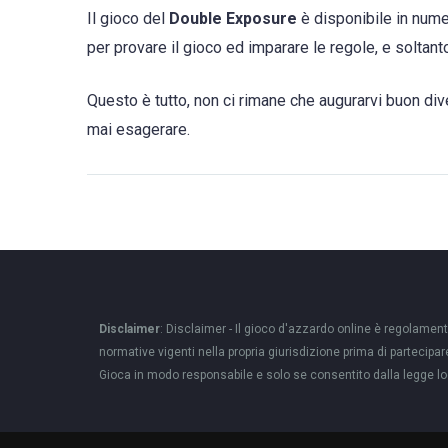
Il gioco del
Double Exposure
è disponibile in num
per provare il gioco ed imparare le regole, e soltan
Questo è tutto, non ci rimane che augurarvi buon d
mai esagerare.
Disclaimer
: Disclaimer - Il gioco d'azzardo online è regolamen
normative vigenti nella propria giurisdizione prima di partecipare.
Gioca in modo responsabile e solo se consentito dalla legge lo