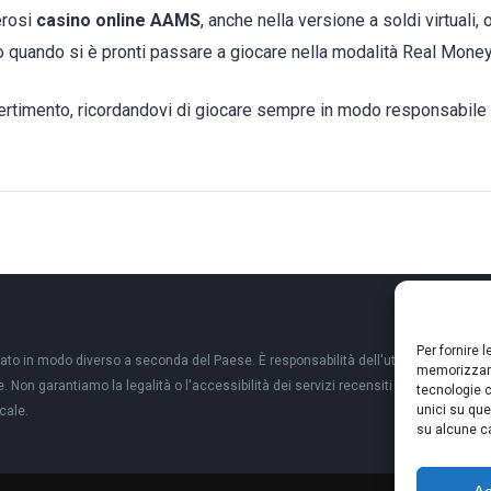
erosi
casino online AAMS
, anche nella versione a soldi virtuali,
to quando si è pronti passare a giocare nella modalità Real Money
ivertimento, ricordandovi di giocare sempre in modo responsabile
Per fornire 
tato in modo diverso a seconda del Paese. È responsabilità dell'utente verificare l
memorizzare
 Non garantiamo la legalità o l'accessibilità dei servizi recensiti in tutte le region
tecnologie c
unici su que
cale.
su alcune ca