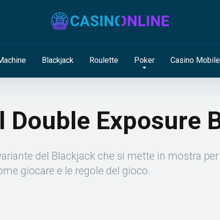
Machine
Blackjack
Roulette
Poker
Casino Mobile
l Double Exposure B
ariante del Blackjack che si mette in mostra per
ome giocare e le regole del gioco.