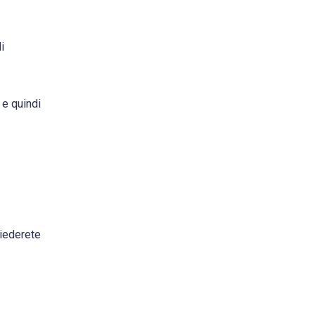
i
 e quindi
hiederete