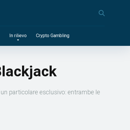
In rilievo
Crypto Gambling
lackjack
 un particolare esclusivo: entrambe le