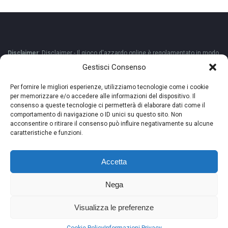
Disclaimer
: Disclaimer - Il gioco d'azzardo online è regolamentato in modo
diverso a seconda del Paese. È responsabilità dell'utente verificare le
Gestisci Consenso
normative vigenti nella propria giurisdizione prima di partecipare. Non
Per fornire le migliori esperienze, utilizziamo tecnologie come i cookie
garantiamo la legalità o l'accessibilità dei servizi recensiti in tutte le
per memorizzare e/o accedere alle informazioni del dispositivo. Il
regioni. Gioca in modo responsabile e solo se consentito dalla legge
consenso a queste tecnologie ci permetterà di elaborare dati come il
locale.
comportamento di navigazione o ID unici su questo sito. Non
acconsentire o ritirare il consenso può influire negativamente su alcune
caratteristiche e funzioni.
Accetta
Nega
Internet Marketing Services LLC - Principal Office 7300 Yellowstone Road,
Suite 10 Cheyenne, WY 82009 USA
Visualizza le preferenze
Home
Chi siamo e contatti
Disclaimer
Informazioni Privacy
RSS