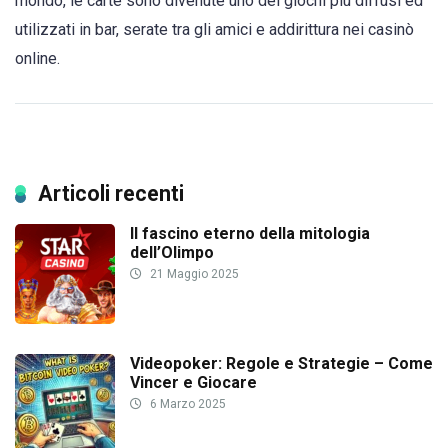
mondo, le carte sono divenute uno dei giochi più diffusi ed
utilizzati in bar, serate tra gli amici e addirittura nei casinò
online.
Articoli recenti
Il fascino eterno della mitologia
dell’Olimpo
21 Maggio 2025
Videopoker: Regole e Strategie – Come
Vincer e Giocare
6 Marzo 2025