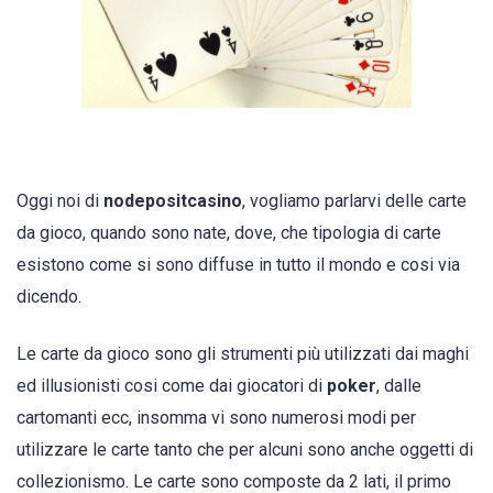
Oggi noi di
nodepositcasino
, vogliamo parlarvi delle carte
da gioco, quando sono nate, dove, che tipologia di carte
esistono come si sono diffuse in tutto il mondo e cosi via
dicendo.
Le carte da gioco sono gli strumenti più utilizzati dai maghi
ed illusionisti cosi come dai giocatori di
poker
, dalle
cartomanti ecc, insomma vi sono numerosi modi per
utilizzare le carte tanto che per alcuni sono anche oggetti di
collezionismo. Le carte sono composte da 2 lati, il primo