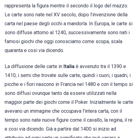
rappresenta la figura mentre il secondo il logo del mazzo.
Le carte sono nate nel XV secolo, dopo l’invenzione della
carta nel paese degli occhi a mandorla. In Europa, le carte si
sono diffuse attorno al 1240, successivamente sono nati i
famosi giochi che oggi conosciamo come scopa, scala
quaranta e cosi via dicendo.
La diffusione delle carte in
Italia
è avvenuto tra il 1390 e
1410, i semi che trovate sulle carte, quindi i cuori, i quadri, i
picche e i fiori nascono in Francia nel 1480 e con il tempo si
sono diffusi ovunque tanto da essere utilizzati nella
maggior parte dei giochi come il Poker. Inizialmente le carte
avevano un immagine che occupava l’intera carta, con il
tempo sono nate nuove figure come il cavallo, la regina, il re
e cosi via dicendo. Già a partire dal 1400 si inizio ad
attribuire ad ogni carta un significato che può variare a