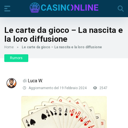
Le carte da gioco – La nascita e
la loro diffusione
Home
»
Le carte da gioco – La nascita e la loro diffusione
Rumors
di
Luca W.
Aggiornamento del 19 Febbraio 2024
2547