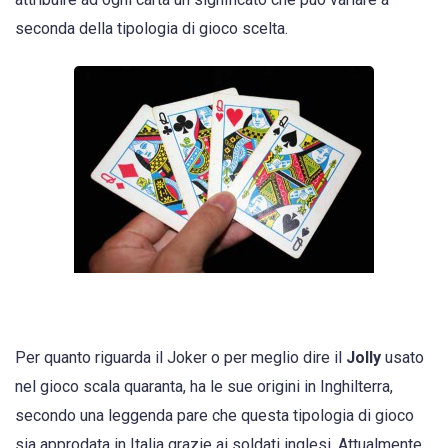
seconda della tipologia di gioco scelta.
Per quanto riguarda il Joker o per meglio dire il
Jolly
usato
nel gioco scala quaranta, ha le sue origini in Inghilterra,
secondo una leggenda pare che questa tipologia di gioco
sia approdata in Italia grazie ai soldati inglesi. Attualmente