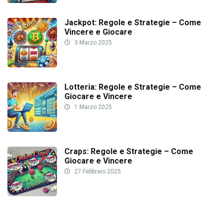
Jackpot: Regole e Strategie – Come
Vincere e Giocare
3 Marzo 2025
Lotteria: Regole e Strategie – Come
Giocare e Vincere
1 Marzo 2025
Craps: Regole e Strategie – Come
Giocare e Vincere
27 Febbraio 2025