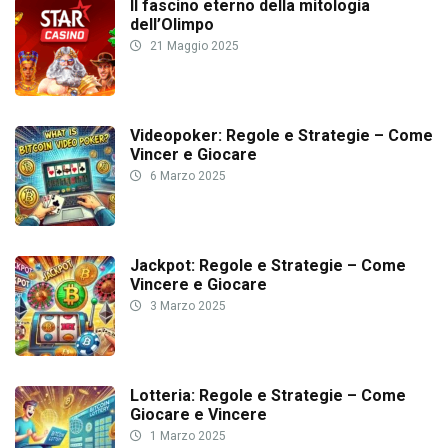
Il fascino eterno della mitologia
dell’Olimpo
21 Maggio 2025
Videopoker: Regole e Strategie – Come
Vincer e Giocare
6 Marzo 2025
Jackpot: Regole e Strategie – Come
Vincere e Giocare
3 Marzo 2025
Lotteria: Regole e Strategie – Come
Giocare e Vincere
1 Marzo 2025