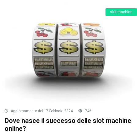
slot machine
Aggiornamento del 17 Febbraio 2024
746
Dove nasce il successo delle slot machine
online?