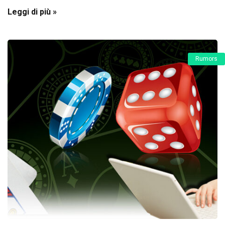
Leggi di più »
Rumors