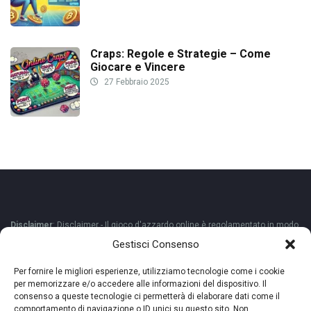
Craps: Regole e Strategie – Come
Giocare e Vincere
27 Febbraio 2025
Disclaimer
: Disclaimer - Il gioco d'azzardo online è regolamentato in modo
diverso a seconda del Paese. È responsabilità dell'utente verificare le
Gestisci Consenso
normative vigenti nella propria giurisdizione prima di partecipare. Non
Per fornire le migliori esperienze, utilizziamo tecnologie come i cookie
garantiamo la legalità o l'accessibilità dei servizi recensiti in tutte le
per memorizzare e/o accedere alle informazioni del dispositivo. Il
regioni. Gioca in modo responsabile e solo se consentito dalla legge
consenso a queste tecnologie ci permetterà di elaborare dati come il
locale.
comportamento di navigazione o ID unici su questo sito. Non