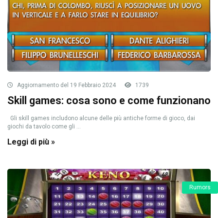
Aggiornamento del 19 Febbraio 2024
1739
Skill games: cosa sono e come funzionano
Gli skill games includono alcune delle più antiche forme di gioco, dai
giochi da tavolo come gli ...
Leggi di più »
Rumors