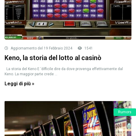
Aggiornamento del 19 Febbraio 2024
1541
Keno, la storia del lotto al casinò
La storia del Keno E ‘difficile dire da dove provenga effettivamente dal
Keno. La maggior parte crede ...
Leggi di più »
Rumors