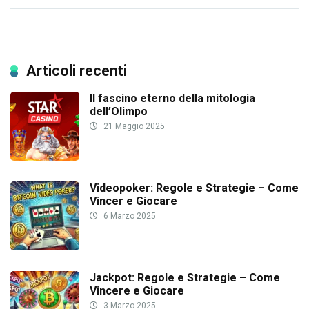
Articoli recenti
Il fascino eterno della mitologia
dell’Olimpo
21 Maggio 2025
Videopoker: Regole e Strategie – Come
Vincer e Giocare
6 Marzo 2025
Jackpot: Regole e Strategie – Come
Vincere e Giocare
3 Marzo 2025