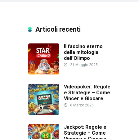
Articoli recenti
Il fascino eterno
della mitologia
dell’Olimpo
21 Maggio 2025
Videopoker: Regole
e Strategie – Come
Vincer e Giocare
6 Marzo 2025
Jackpot: Regole e
Strategie – Come
Vincere e Giocare