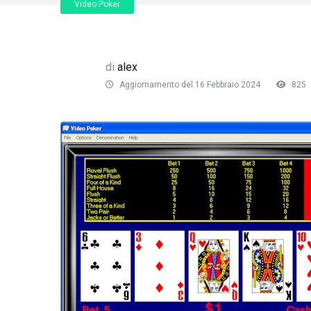
Video Poker
di
alex
Aggiornamento del 16 Febbraio 2024
825