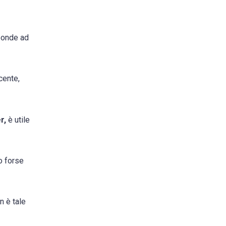
sponde ad
cente,
r,
è utile
io forse
n è tale