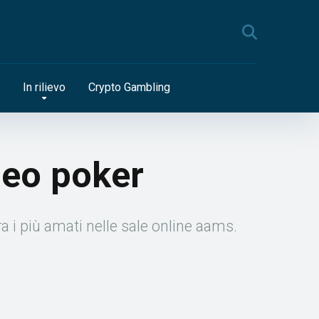
In rilievo
Crypto Gambling
deo poker
ra i più amati nelle sale online aams.