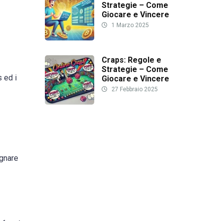
Strategie – Come
Giocare e Vincere
1 Marzo 2025
Craps: Regole e
Strategie – Come
s ed i
Giocare e Vincere
27 Febbraio 2025
agnare