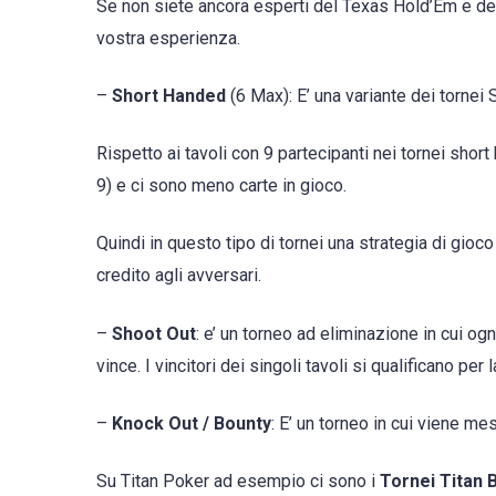
Se non siete ancora esperti del Texas Hold’Em e del
vostra esperienza.
–
Short Handed
(6 Max): E’ una variante dei tornei 
Rispetto ai tavoli con 9 partecipanti nei tornei shor
9) e ci sono meno carte in gioco.
Quindi in questo tipo di tornei una strategia di gi
credito agli avversari.
–
Shoot Out
: e’ un torneo ad eliminazione in cui o
vince. I vincitori dei singoli tavoli si qualificano per
–
Knock Out / Bounty
: E’ un torneo in cui viene mess
Su Titan Poker ad esempio ci sono i
Tornei Titan 