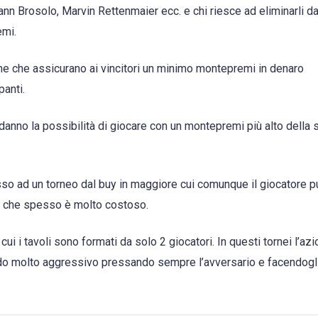
ann Brosolo, Marvin Rettenmaier ecc. e chi riesce ad eliminarli da
emi.
ine che assicurano ai vincitori un minimo montepremi in denaro
anti.
 danno la possibilità di giocare con un montepremi più alto dell
esso ad un torneo dal buy in maggiore cui comunque il giocatore 
n che spesso è molto costoso.
 cui i tavoli sono formati da solo 2 giocatori. In questi tornei l’az
do molto aggressivo pressando sempre l’avversario e facendogli