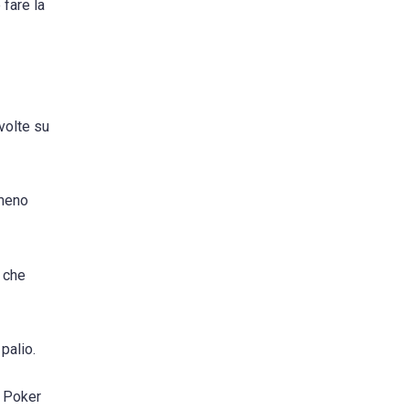
 fare la
 volte su
 meno
e che
 palio.
i Poker