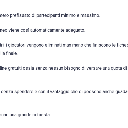
umero prefissato di partecipanti minimo e massimo.
torneo viene così automaticamente adeguato.
tri, i giocatori vengono eliminati man mano che finiscono le fiche
la finale.
online gratuiti ossia senza nessun bisogno di versare una quota di
rsi senza spendere e con il vantaggio che si possono anche guad
anno una grande richiesta.