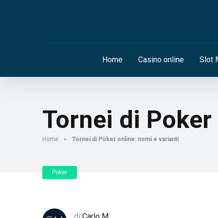
Home
Casino online
Slot 
Tornei di Poker 
Home
»
Tornei di Poker online: nomi e varianti
Poker
di
Carlo M