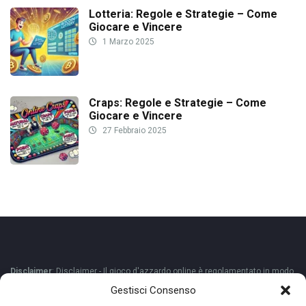
Lotteria: Regole e Strategie – Come
Giocare e Vincere
1 Marzo 2025
Craps: Regole e Strategie – Come
Giocare e Vincere
27 Febbraio 2025
Disclaimer
: Disclaimer - Il gioco d'azzardo online è regolamentato in modo
diverso a seconda del Paese. È responsabilità dell'utente verificare le
Gestisci Consenso
normative vigenti nella propria giurisdizione prima di partecipare. Non