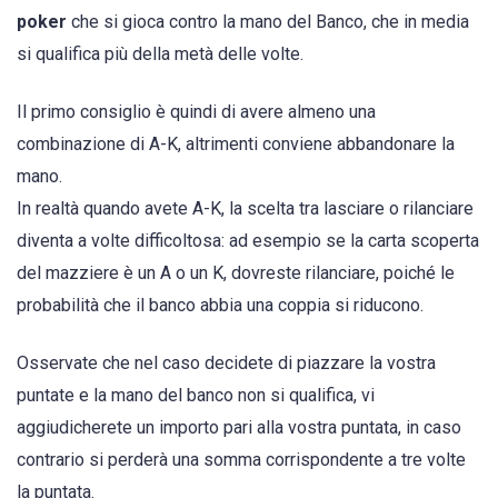
poker
che si gioca contro la mano del Banco, che in media
si qualifica più della metà delle volte.
Il primo consiglio è quindi di avere almeno una
combinazione di A-K, altrimenti conviene abbandonare la
mano.
In realtà quando avete A-K, la scelta tra lasciare o rilanciare
diventa a volte difficoltosa: ad esempio se la carta scoperta
del mazziere è un A o un K, dovreste rilanciare, poiché le
probabilità che il banco abbia una coppia si riducono.
Osservate che nel caso decidete di piazzare la vostra
puntate e la mano del banco non si qualifica, vi
aggiudicherete un importo pari alla vostra puntata, in caso
contrario si perderà una somma corrispondente a tre volte
la puntata.