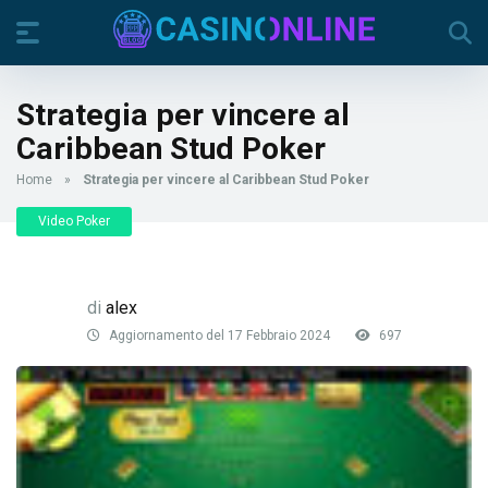
Strategia per vincere al
Caribbean Stud Poker
Home
»
Strategia per vincere al Caribbean Stud Poker
Video Poker
di
alex
Aggiornamento del 17 Febbraio 2024
697