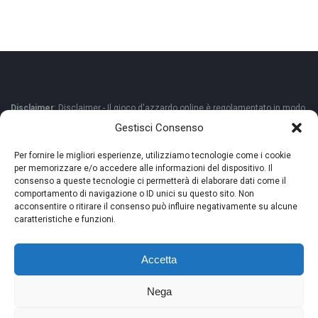
Disclaimer
: Disclaimer - Il gioco d'azzardo online è regolamentato in modo
diverso a seconda del Paese. È responsabilità dell'utente verificare le
Gestisci Consenso
normative vigenti nella propria giurisdizione prima di partecipare. Non
Per fornire le migliori esperienze, utilizziamo tecnologie come i cookie
garantiamo la legalità o l'accessibilità dei servizi recensiti in tutte le
per memorizzare e/o accedere alle informazioni del dispositivo. Il
regioni. Gioca in modo responsabile e solo se consentito dalla legge
consenso a queste tecnologie ci permetterà di elaborare dati come il
locale.
comportamento di navigazione o ID unici su questo sito. Non
acconsentire o ritirare il consenso può influire negativamente su alcune
caratteristiche e funzioni.
Accetta
Nega
Internet Marketing Services LLC - Principal Office 7300 Yellowstone Road,
Suite 10 Cheyenne, WY 82009 USA