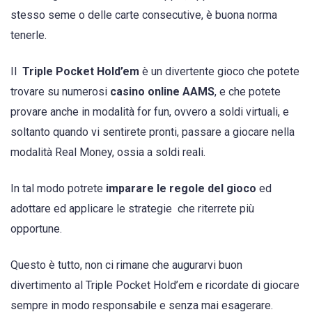
stesso seme o delle carte consecutive, è buona norma
tenerle.
Il
Triple Pocket Hold’em
è un divertente gioco che potete
trovare su numerosi
casino online AAMS
, e che potete
provare anche in modalità for fun, ovvero a soldi virtuali, e
soltanto quando vi sentirete pronti, passare a giocare nella
modalità Real Money, ossia a soldi reali.
In tal modo potrete
imparare le regole del gioco
ed
adottare ed applicare le strategie che riterrete più
opportune.
Questo è tutto, non ci rimane che augurarvi buon
divertimento al Triple Pocket Hold’em e ricordate di giocare
sempre in modo responsabile e senza mai esagerare.