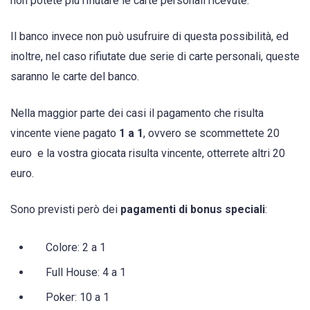
non potete più rifiutare le carte personali ricevute.
Il banco invece non può usufruire di questa possibilità, ed
inoltre, nel caso rifiutate due serie di carte personali, queste
saranno le carte del banco.
Nella maggior parte dei casi il pagamento che risulta
vincente viene pagato
1 a 1
, ovvero se scommettete 20
euro e la vostra giocata risulta vincente, otterrete altri 20
euro.
Sono previsti però dei
pagamenti di bonus speciali
:
Colore: 2 a 1
Full House: 4 a 1
Poker: 10 a 1