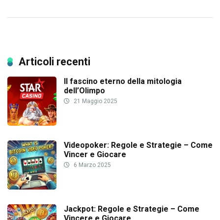
Articoli recenti
Il fascino eterno della mitologia
dell’Olimpo
21 Maggio 2025
Videopoker: Regole e Strategie – Come
Vincer e Giocare
6 Marzo 2025
Jackpot: Regole e Strategie – Come
Vincere e Giocare