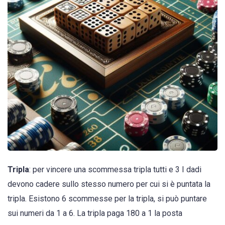
Tripla
: per vincere una scommessa tripla tutti e 3 I dadi
devono cadere sullo stesso numero per cui si è puntata la
tripla. Esistono 6 scommesse per la tripla, si può puntare
sui numeri da 1 a 6. La tripla paga 180 a 1 la posta