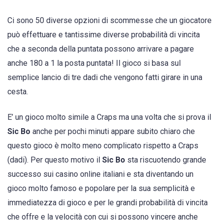
Ci sono 50 diverse opzioni di scommesse che un giocatore
può effettuare e tantissime diverse probabilità di vincita
che a seconda della puntata possono arrivare a pagare
anche 180 a 1 la posta puntata! Il gioco si basa sul
semplice lancio di tre dadi che vengono fatti girare in una
cesta.
E’ un gioco molto simile a Craps ma una volta che si prova il
Sic Bo
anche per pochi minuti appare subito chiaro che
questo gioco è molto meno complicato rispetto a Craps
(dadi). Per questo motivo il
Sic Bo
sta riscuotendo grande
successo sui casino online italiani e sta diventando un
gioco molto famoso e popolare per la sua semplicità e
immediatezza di gioco e per le grandi probabilità di vincita
che offre e la velocità con cui si possono vincere anche