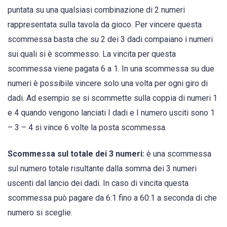
puntata su una qualsiasi combinazione di 2 numeri
rappresentata sulla tavola da gioco. Per vincere questa
scommessa basta che su 2 dei 3 dadi compaiano i numeri
sui quali si è scommesso. La vincita per questa
scommessa viene pagata 6 a 1. In una scommessa su due
numeri è possibile vincere solo una volta per ogni giro di
dadi. Ad esempio se si scommette sulla coppia di numeri 1
e 4 quando vengono lanciati I dadi e I numero usciti sono 1
– 3 – 4 si vince 6 volte la posta scommessa.
Scommessa sul totale dei 3 numeri:
è una scommessa
sul numero totale risultante dalla somma dei 3 numeri
uscenti dal lancio dei dadi. In caso di vincita questa
scommessa può pagare da 6:1 fino a 60:1 a seconda di che
numero si sceglie.