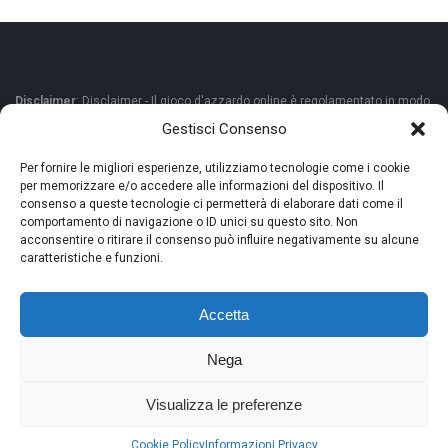
Disclaimer
: Disclaimer - Il gioco d'azzardo online è regolamentato in modo
diverso a seconda del Paese. È responsabilità dell'utente verificare le
Gestisci Consenso
normative vigenti nella propria giurisdizione prima di partecipare. Non
Per fornire le migliori esperienze, utilizziamo tecnologie come i cookie
garantiamo la legalità o l'accessibilità dei servizi recensiti in tutte le
per memorizzare e/o accedere alle informazioni del dispositivo. Il
regioni. Gioca in modo responsabile e solo se consentito dalla legge
consenso a queste tecnologie ci permetterà di elaborare dati come il
locale.
comportamento di navigazione o ID unici su questo sito. Non
acconsentire o ritirare il consenso può influire negativamente su alcune
caratteristiche e funzioni.
Accetta
Nega
Internet Marketing Services LLC - Principal Office 7300 Yellowstone Road,
Suite 10 Cheyenne, WY 82009 USA
Visualizza le preferenze
Home
Chi siamo e contatti
Disclaimer
Informazioni Privacy
RSS
Cookie Policy
Informazioni Privacy