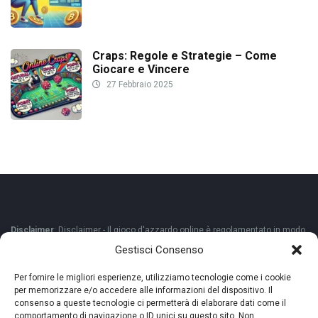
Craps: Regole e Strategie – Come
Giocare e Vincere
27 Febbraio 2025
Disclaimer
: Disclaimer - Il gioco d'azzardo online è regolamentato in modo
diverso a seconda del Paese. È responsabilità dell'utente verificare le
Gestisci Consenso
normative vigenti nella propria giurisdizione prima di partecipare. Non
Per fornire le migliori esperienze, utilizziamo tecnologie come i cookie
garantiamo la legalità o l'accessibilità dei servizi recensiti in tutte le
per memorizzare e/o accedere alle informazioni del dispositivo. Il
regioni. Gioca in modo responsabile e solo se consentito dalla legge
consenso a queste tecnologie ci permetterà di elaborare dati come il
locale.
comportamento di navigazione o ID unici su questo sito. Non