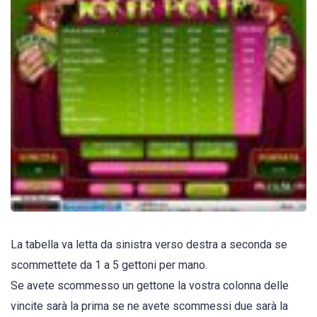
La tabella va letta da sinistra verso destra a seconda se
scommettete da 1 a 5 gettoni per mano.
Se avete scommesso un gettone la vostra colonna delle
vincite sarà la prima se ne avete scommessi due sarà la