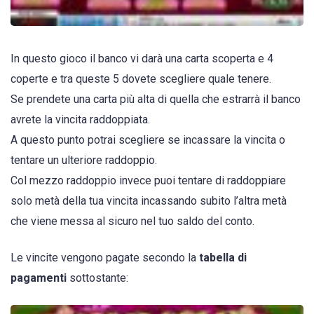
In questo gioco il banco vi darà una carta scoperta e 4
coperte e tra queste 5 dovete scegliere quale tenere.
Se prendete una carta più alta di quella che estrarrà il banco
avrete la vincita raddoppiata.
A questo punto potrai scegliere se incassare la vincita o
tentare un ulteriore raddoppio.
Col mezzo raddoppio invece puoi tentare di raddoppiare
solo metà della tua vincita incassando subito l’altra metà
che viene messa al sicuro nel tuo saldo del conto.
Le vincite vengono pagate secondo la
tabella di
pagamenti
sottostante: