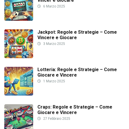
Vincer e Giocare
6 Marzo 2025
Jackpot: Regole e Strategie – Come
Vincere e Giocare
3 Marzo 2025
Lotteria: Regole e Strategie – Come
Giocare e Vincere
1 Marzo 2025
Craps: Regole e Strategie – Come
Giocare e Vincere
27 Febbraio 2025