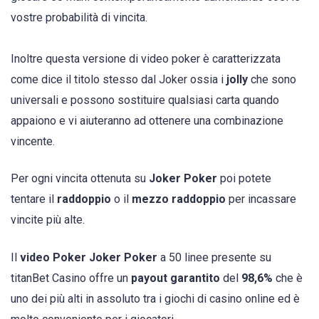
vostre probabilità di vincita.
Inoltre questa versione di video poker è caratterizzata
come dice il titolo stesso dal Joker ossia i
jolly
che sono
universali e possono sostituire qualsiasi carta quando
appaiono e vi aiuteranno ad ottenere una combinazione
vincente.
Per ogni vincita ottenuta su
Joker Poker
poi potete
tentare il
raddoppio
o il
mezzo raddoppio
per incassare
vincite più alte.
Il
video Poker Joker Poker
a 50 linee presente su
titanBet Casino offre un
payout garantito
del
98,6%
che è
uno dei più alti in assoluto tra i giochi di casino online ed è