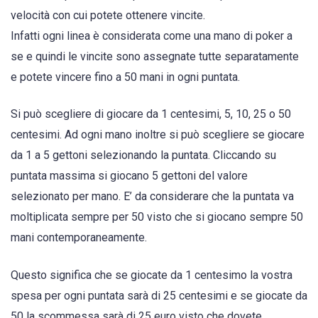
velocità con cui potete ottenere vincite.
Infatti ogni linea è considerata come una mano di poker a
se e quindi le vincite sono assegnate tutte separatamente
e potete vincere fino a 50 mani in ogni puntata.
Si può scegliere di giocare da 1 centesimi, 5, 10, 25 o 50
centesimi. Ad ogni mano inoltre si può scegliere se giocare
da 1 a 5 gettoni selezionando la puntata. Cliccando su
puntata massima si giocano 5 gettoni del valore
selezionato per mano. E’ da considerare che la puntata va
moltiplicata sempre per 50 visto che si giocano sempre 50
mani contemporaneamente.
Questo significa che se giocate da 1 centesimo la vostra
spesa per ogni puntata sarà di 25 centesimi e se giocate da
50 la scommessa sarà di 25 euro visto che dovete