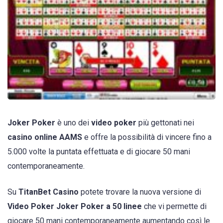
Joker Poker
è uno dei
video poker
più gettonati nei
casino online AAMS
e offre la possibilità di vincere fino a
5.000 volte la puntata effettuata e di giocare 50 mani
contemporaneamente.
Su
TitanBet Casino
potete trovare la nuova versione di
Video Poker Joker Poker a 50 linee
che vi permette di
giocare 50 mani contemporaneamente aumentando così le