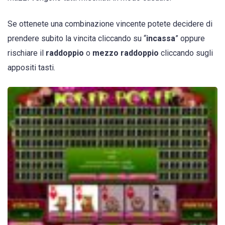
Se ottenete una combinazione vincente potete decidere di
prendere subito la vincita cliccando su “
incassa
” oppure
rischiare il
raddoppio
o
mezzo raddoppio
cliccando sugli
appositi tasti.