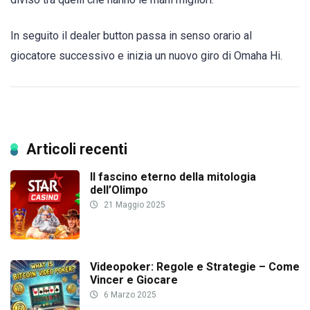
In seguito il dealer button passa in senso orario al
giocatore successivo e inizia un nuovo giro di Omaha Hi.
Articoli recenti
Il fascino eterno della mitologia
dell’Olimpo
21 Maggio 2025
Videopoker: Regole e Strategie – Come
Vincer e Giocare
6 Marzo 2025