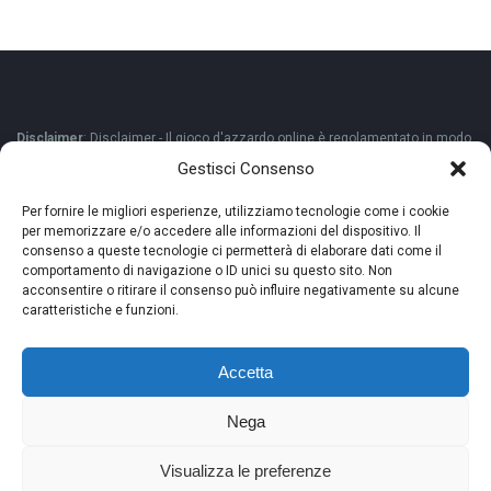
Disclaimer
: Disclaimer - Il gioco d'azzardo online è regolamentato in modo
diverso a seconda del Paese. È responsabilità dell'utente verificare le
Gestisci Consenso
normative vigenti nella propria giurisdizione prima di partecipare. Non
Per fornire le migliori esperienze, utilizziamo tecnologie come i cookie
garantiamo la legalità o l'accessibilità dei servizi recensiti in tutte le
per memorizzare e/o accedere alle informazioni del dispositivo. Il
regioni. Gioca in modo responsabile e solo se consentito dalla legge
consenso a queste tecnologie ci permetterà di elaborare dati come il
locale.
comportamento di navigazione o ID unici su questo sito. Non
acconsentire o ritirare il consenso può influire negativamente su alcune
caratteristiche e funzioni.
Accetta
Nega
Internet Marketing Services LLC - Principal Office 7300 Yellowstone Road,
Suite 10 Cheyenne, WY 82009 USA
Visualizza le preferenze
Home
Chi siamo e contatti
Disclaimer
Informazioni Privacy