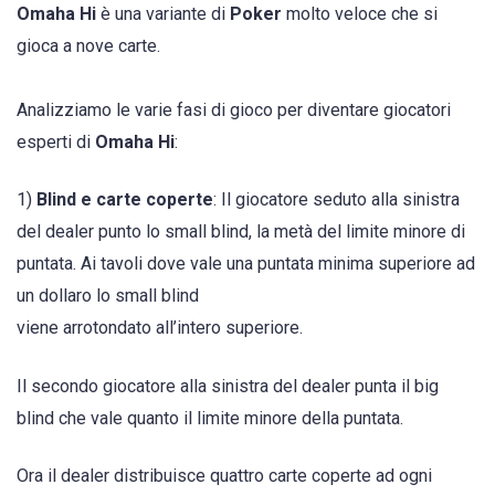
Omaha Hi
è una variante di
Poker
molto veloce che si
gioca a nove carte.
Analizziamo le varie fasi di gioco per diventare giocatori
esperti di
Omaha Hi
:
1)
Blind e carte coperte
: Il giocatore seduto alla sinistra
del dealer punto lo small blind, la metà del limite minore di
puntata. Ai tavoli dove vale una puntata minima superiore ad
un dollaro lo small blind
viene arrotondato all’intero superiore.
Il secondo giocatore alla sinistra del dealer punta il big
blind che vale quanto il limite minore della puntata.
Ora il dealer distribuisce quattro carte coperte ad ogni