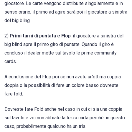
giocatore. Le carte vengono distribuite singolarmente e in
senso orario, il primo ad agire sarà poi il giocatore a sinistra
del big bling.
2)
Primi turni di puntata e Flop
: il giocatore a sinistra del
big blind apre il primo giro di puntate. Quando il giro è
concluso il dealer mette sul tavolo le prime community
cards.
A conclusione del Flop poi se non avete un’ottima coppia
doppia o la possibilità di fare un colore basso dovreste
fare fold.
Dovreste fare Fold anche nel caso in cui ci sia una coppia
sul tavolo e voi non abbiate la terza carta perchè, in questo
caso, probabilmente qualcuno ha un tris.