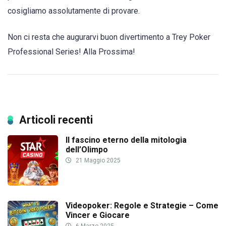
cosigliamo assolutamente di provare.
Non ci resta che augurarvi buon divertimento a Trey Poker
Professional Series! Alla Prossima!
Articoli recenti
Il fascino eterno della mitologia
dell’Olimpo
21 Maggio 2025
Videopoker: Regole e Strategie – Come
Vincer e Giocare