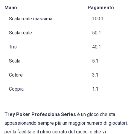
Mano
Pagamento
Scala reale massima
100:1
Scala reale
50:1
Tris
40:1
Scala
5:1
Colore
3:1
Coppia
1:1
Trey Poker Professiona Series
è un gioco che sta
appassionando sempre più un maggior numero di giocatori,
per la facilità e il ritmo serrato del gioco, e che vi