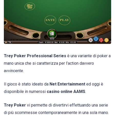
Trey Poker Professional Series
è una variante di poker a
mano unica che si caratterizza per l’action davvero
avvincente.
Il gioco è stato ideato da
Net Entertainment
ed oggi è
disponibile in numerosi
casino online AAMS
.
Trey Poker
vi permette di divertirvi effettuando una serie
di più scommesse contemporaneamente in una sola mano.