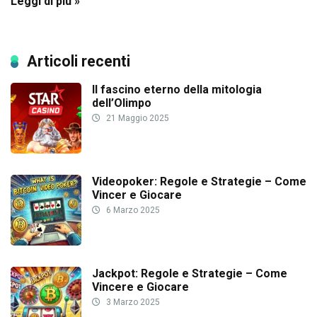
Leggi di più »
Articoli recenti
Il fascino eterno della mitologia
dell’Olimpo
21 Maggio 2025
Videopoker: Regole e Strategie – Come
Vincer e Giocare
6 Marzo 2025
Jackpot: Regole e Strategie – Come
Vincere e Giocare
3 Marzo 2025