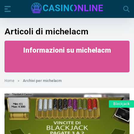
Articoli di michelacm
Informazioni su michelacm
Home
»
Archivi per michelacm
Blackjack