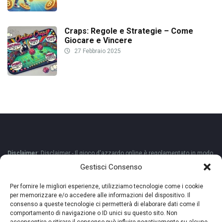
Craps: Regole e Strategie – Come
Giocare e Vincere
27 Febbraio 2025
Disclaimer
: Disclaimer - Il gioco d'azzardo online è regolamentato in modo
diverso a seconda del Paese. È responsabilità dell'utente verificare le
Gestisci Consenso
normative vigenti nella propria giurisdizione prima di partecipare. Non
Per fornire le migliori esperienze, utilizziamo tecnologie come i cookie
garantiamo la legalità o l'accessibilità dei servizi recensiti in tutte le
per memorizzare e/o accedere alle informazioni del dispositivo. Il
regioni. Gioca in modo responsabile e solo se consentito dalla legge
consenso a queste tecnologie ci permetterà di elaborare dati come il
locale.
comportamento di navigazione o ID unici su questo sito. Non